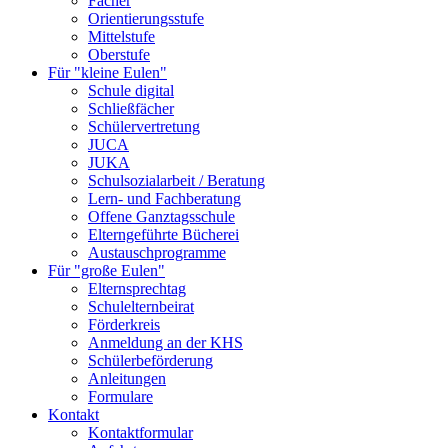
Fächer
Orientierungsstufe
Mittelstufe
Oberstufe
Für "kleine Eulen"
Schule digital
Schließfächer
Schülervertretung
JUCA
JUKA
Schulsozialarbeit / Beratung
Lern- und Fachberatung
Offene Ganztagsschule
Elterngeführte Bücherei
Austauschprogramme
Für "große Eulen"
Elternsprechtag
Schulelternbeirat
Förderkreis
Anmeldung an der KHS
Schülerbeförderung
Anleitungen
Formulare
Kontakt
Kontaktformular