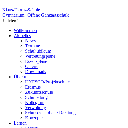
Klaus-Harms-Schule
Gymnasium | Offene Ganztagsschule
Menü
Willkommen
Aktuelles
News
Termine
Schuljubiläum
Vertretungspläne
Essenspläne
Galerie
Downloads
Über uns
UNESCO-Projektschule
Erasmus+
Zukunftsschule
Schulleitung
Kollegium
Verwaltung
Schulsozialarbeit / Beratung
Konzepte
Lernen