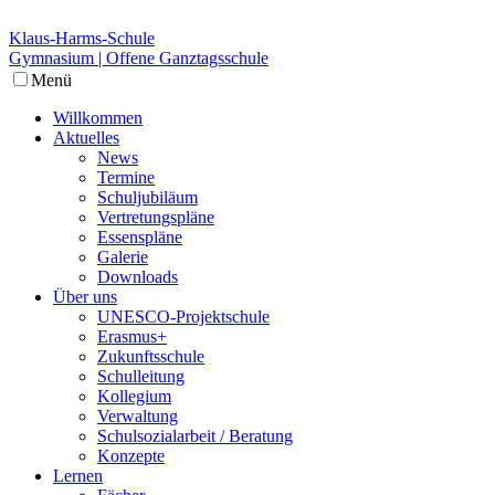
Klaus-Harms-Schule
Gymnasium | Offene Ganztagsschule
Menü
Willkommen
Aktuelles
News
Termine
Schuljubiläum
Vertretungspläne
Essenspläne
Galerie
Downloads
Über uns
UNESCO-Projektschule
Erasmus+
Zukunftsschule
Schulleitung
Kollegium
Verwaltung
Schulsozialarbeit / Beratung
Konzepte
Lernen