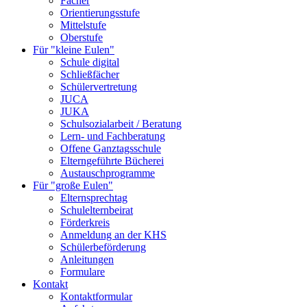
Fächer
Orientierungsstufe
Mittelstufe
Oberstufe
Für "kleine Eulen"
Schule digital
Schließfächer
Schülervertretung
JUCA
JUKA
Schulsozialarbeit / Beratung
Lern- und Fachberatung
Offene Ganztagsschule
Elterngeführte Bücherei
Austauschprogramme
Für "große Eulen"
Elternsprechtag
Schulelternbeirat
Förderkreis
Anmeldung an der KHS
Schülerbeförderung
Anleitungen
Formulare
Kontakt
Kontaktformular