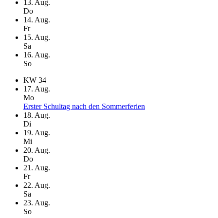
13
. Aug.
Do
14
. Aug.
Fr
15
. Aug.
Sa
16
. Aug.
So
KW
34
17
. Aug.
Mo
Erster Schultag nach den Sommerferien
18
. Aug.
Di
19
. Aug.
Mi
20
. Aug.
Do
21
. Aug.
Fr
22
. Aug.
Sa
23
. Aug.
So