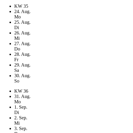
KW
35
24
. Aug.
Mo
25
. Aug.
Di
26
. Aug.
Mi
27
. Aug.
Do
28
. Aug.
Fr
29
. Aug.
Sa
30
. Aug.
So
KW
36
31
. Aug.
Mo
1
. Sep.
Di
2
. Sep.
Mi
3
. Sep.