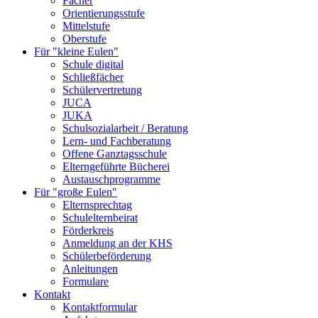
Fächer
Orientierungsstufe
Mittelstufe
Oberstufe
Für "kleine Eulen"
Schule digital
Schließfächer
Schülervertretung
JUCA
JUKA
Schulsozialarbeit / Beratung
Lern- und Fachberatung
Offene Ganztagsschule
Elterngeführte Bücherei
Austauschprogramme
Für "große Eulen"
Elternsprechtag
Schulelternbeirat
Förderkreis
Anmeldung an der KHS
Schülerbeförderung
Anleitungen
Formulare
Kontakt
Kontaktformular