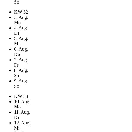
So
KW
32
3
. Aug.
Mo
4
. Aug.
Di
5
. Aug.
Mi
6
. Aug.
Do
7
. Aug.
Fr
8
. Aug.
Sa
9
. Aug.
So
KW
33
10
. Aug.
Mo
11
. Aug.
Di
12
. Aug.
Mi