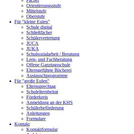
Fächer
Orientierungsstufe
Mittelstufe
Oberstufe
Für "kleine Eulen"
Schule digital
Schließfächer
Schülervertretung
JUCA
JUKA
Schulsozialarbeit / Beratung
Lern- und Fachberatung
Offene Ganztagsschule
Elterngeführte Bücherei
Austauschprogramme
Für "große Eulen"
Elternsprechtag
Schulelternbeirat
Förderkreis
Anmeldung an der KHS
Schülerbeförderung
Anleitungen
Formulare
Kontakt
Kontaktformular