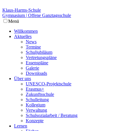
Klaus-Harms-Schule
Gymnasium | Offene Ganztagsschule
Menü
Willkommen
Aktuelles
News
Termine
Schuljubiläum
Vertretungspläne
Essenspläne
Galerie
Downloads
Über uns
UNESCO-Projektschule
Erasmus+
Zukunftsschule
Schulleitung
Kollegium
Verwaltung
Schulsozialarbeit / Beratung
Konzepte
Lernen