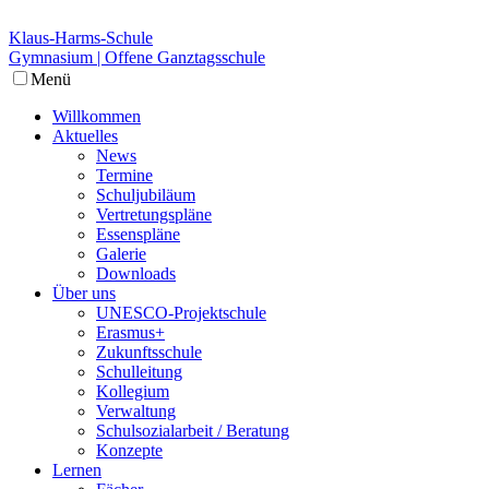
Klaus-Harms-Schule
Gymnasium | Offene Ganztagsschule
Menü
Willkommen
Aktuelles
News
Termine
Schuljubiläum
Vertretungspläne
Essenspläne
Galerie
Downloads
Über uns
UNESCO-Projektschule
Erasmus+
Zukunftsschule
Schulleitung
Kollegium
Verwaltung
Schulsozialarbeit / Beratung
Konzepte
Lernen