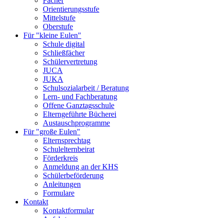
Fächer
Orientierungsstufe
Mittelstufe
Oberstufe
Für "kleine Eulen"
Schule digital
Schließfächer
Schülervertretung
JUCA
JUKA
Schulsozialarbeit / Beratung
Lern- und Fachberatung
Offene Ganztagsschule
Elterngeführte Bücherei
Austauschprogramme
Für "große Eulen"
Elternsprechtag
Schulelternbeirat
Förderkreis
Anmeldung an der KHS
Schülerbeförderung
Anleitungen
Formulare
Kontakt
Kontaktformular