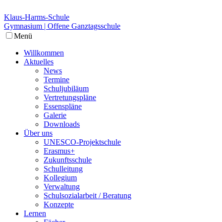
Klaus-Harms-Schule
Gymnasium | Offene Ganztagsschule
Menü
Willkommen
Aktuelles
News
Termine
Schuljubiläum
Vertretungspläne
Essenspläne
Galerie
Downloads
Über uns
UNESCO-Projektschule
Erasmus+
Zukunftsschule
Schulleitung
Kollegium
Verwaltung
Schulsozialarbeit / Beratung
Konzepte
Lernen