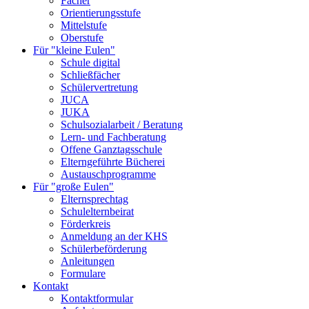
Fächer
Orientierungsstufe
Mittelstufe
Oberstufe
Für "kleine Eulen"
Schule digital
Schließfächer
Schülervertretung
JUCA
JUKA
Schulsozialarbeit / Beratung
Lern- und Fachberatung
Offene Ganztagsschule
Elterngeführte Bücherei
Austauschprogramme
Für "große Eulen"
Elternsprechtag
Schulelternbeirat
Förderkreis
Anmeldung an der KHS
Schülerbeförderung
Anleitungen
Formulare
Kontakt
Kontaktformular