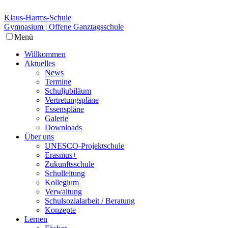
Klaus-Harms-Schule
Gymnasium | Offene Ganztagsschule
Menü
Willkommen
Aktuelles
News
Termine
Schuljubiläum
Vertretungspläne
Essenspläne
Galerie
Downloads
Über uns
UNESCO-Projektschule
Erasmus+
Zukunftsschule
Schulleitung
Kollegium
Verwaltung
Schulsozialarbeit / Beratung
Konzepte
Lernen